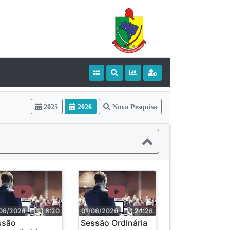
2025
2026
Nova Pesquisa
06/2026
8:20
01/06/2026
24:26
ssão
Sessão Ordinária