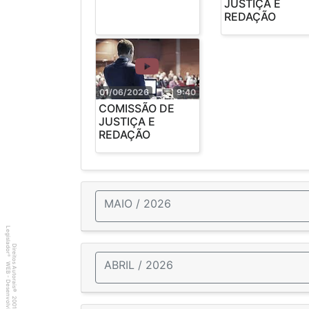
JUSTIÇA E
REDAÇÃO
01/06/2026
9:40
COMISSÃO DE
JUSTIÇA E
REDAÇÃO
MAIO / 2026
Legislador
Direitos Autorais
®
ABRIL / 2026
WEB - Desenvolvido por
©
2001