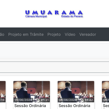
ção
Projeto em Trâmite
Projeto
Vídeo
Vereador
:19
15/06/2026
41:31
08/06/2026
14:42
08/
Sessão Ordinária
Sessão Ordinária
Se