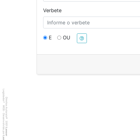
Verbete
E
OU
Legislador
Direitos Autorais
®
WEB - Desenvolvido por
©
2001
Lancer
Lancer