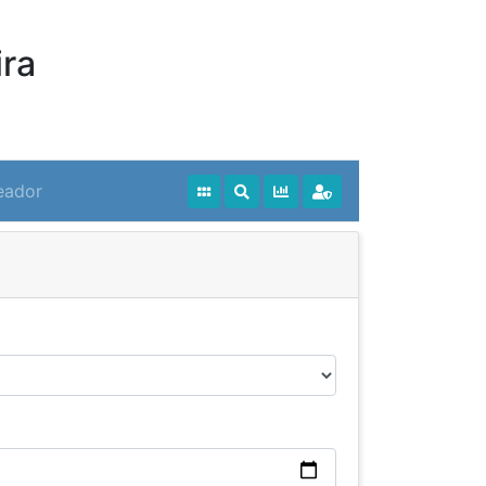
ra
eador