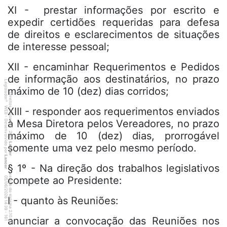
XI - prestar informações por escrito e
expedir certidões requeridas para defesa
de direitos e esclarecimentos de situações
de interesse pessoal;
XII - encaminhar Requerimentos e Pedidos
de informação aos destinatários, no prazo
Legislador
máximo de 10 (dez) dias corridos;
Direitos Autorais
®
WEB - Desenvolvido por
XIII - responder aos requerimentos enviados
à Mesa Diretora pelos Vereadores, no prazo
©
2001
máximo de 10 (dez) dias, prorrogável
Lancer
somente uma vez pelo mesmo período.
Lancer
§ 1º - Na direção dos trabalhos legislativos
versão do sistema 2.10.20
compete ao Presidente:
6
1
4
:3
9
0
5
/
0
6
/
2
0
2
6
I - quanto às Reuniões:
1
-
1
anunciar a convocação das Reuniões nos