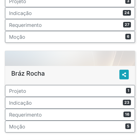
Projeto
3
Indicação
24
Requerimento
27
Moção
6
Bráz Rocha
Projeto
1
Indicação
23
Requerimento
16
Moção
5