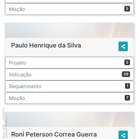
Moção
5
Paulo Henrique da Silva
Projeto
2
Indicação
29
Requerimento
1
Moção
7
Legislador
Direitos Autorais
®
WEB - Desenvolvido por
Roni Peterson Correa Guerra
©