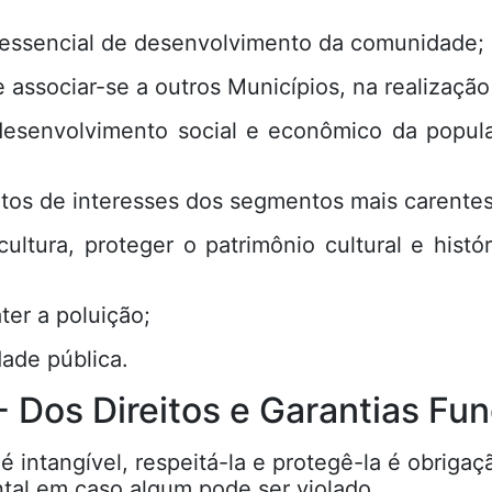
or essencial de desenvolvimento da comunidade;
 associar-se a outros Municípios, na realizaçã
desenvolvimento social e econômico da popula
tos de interesses dos segmentos mais carente
cultura, proteger o patrimônio cultural e hist
er a poluição;
dade pública.
- Dos Direitos e Garantias F
 intangível, respeitá-la e protegê-la é obrigaç
ntal em caso algum pode ser violado.