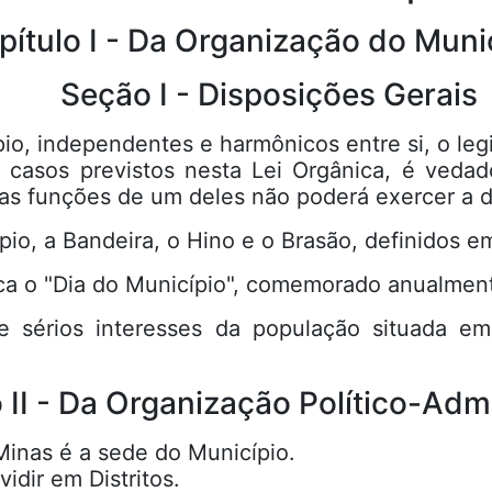
tulo I - Da Organização do Muni
Seção I - Disposições Gerais
io, independentes e harmônicos entre si, o legi
 casos previstos nesta Lei Orgânica, é veda
nas funções de um deles não poderá exercer a d
pio, a Bandeira, o Hino e o Brasão, definidos em
vica o "Dia do Município", comemorado anualme
e sérios interesses da população situada em 
II - Da Organização Político-Admi
Minas é a sede do Município.
idir em Distritos.