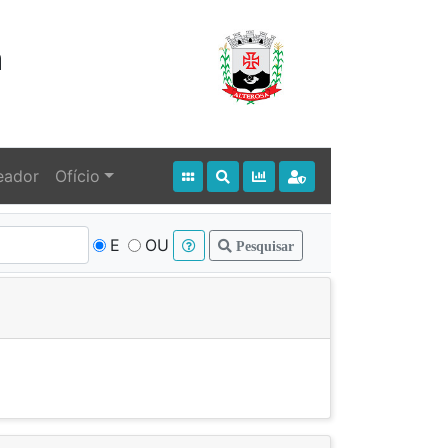
a
eador
Ofício
E
OU
Pesquisar