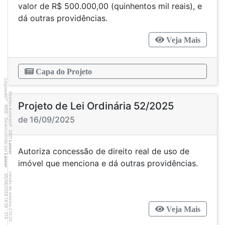
valor de R$ 500.000,00 (quinhentos mil reais), e
dá outras providências.
Veja Mais
Capa do Projeto
Legislador
Direitos Autorais
®
Projeto de Lei Ordinária 52/2025
WEB - Desenvolvido por
de 16/09/2025
©
2001
Lancer
Autoriza concessão de direito real de uso de
Lancer
imóvel que menciona e dá outras providências.
versão do sistema 2.10.20
1
4
4
:3
9
0
5
/
0
6
/
2
0
2
6
1
Veja Mais
-
2