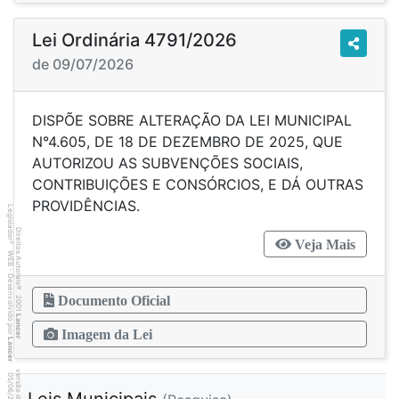
Lei Ordinária 4791/2026
de 09/07/2026
DISPÕE SOBRE ALTERAÇÃO DA LEI MUNICIPAL
N°4.605, DE 18 DE DEZEMBRO DE 2025, QUE
AUTORIZOU AS SUBVENÇÕES SOCIAIS,
CONTRIBUIÇÕES E CONSÓRCIOS, E DÁ OUTRAS
PROVIDÊNCIAS.
Legislador
Direitos Autorais
Veja Mais
®
WEB - Desenvolvido por
©
2001
Documento Oficial
Lancer
Imagem da Lei
Lancer
4
3
4
:3
9
0
5
/
0
6
/
2
0
2
6