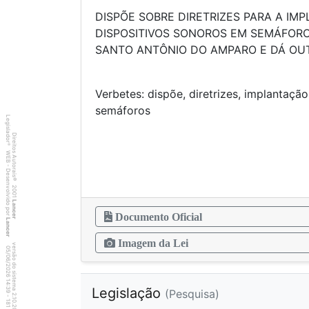
DISPÕE SOBRE DIRETRIZES PARA A IM
DISPOSITIVOS SONOROS EM SEMÁFORO
SANTO ANTÔNIO DO AMPARO E DÁ O
Verbetes: dispõe, diretrizes, implantação
semáf
Legislador
Direitos Autorais
®
WEB - Desenvolvido por
©
2001
Lancer
Documento Oficial
Lancer
Imagem da Lei
versão do sistema 2.10.20
8
1
4
:3
9
0
5
/
0
6
/
2
0
2
6
1
Legislação
(Pesquisa)
-
1