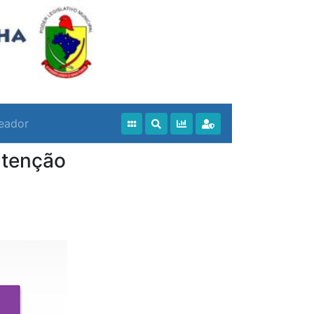
eador
utenção