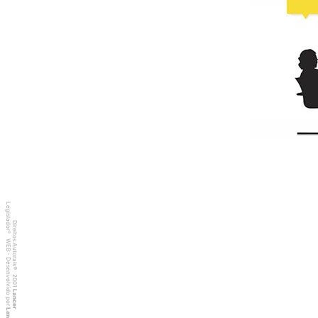
Legislador
Direitos Autorais
®
WEB - Desenvolvido por
©
2001
Lancer
Lancer