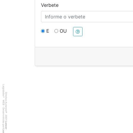
Verbete
E
OU
Legislador
Direitos Autorais
®
WEB - Desenvolvido por
©
2001
Lancer
Lancer