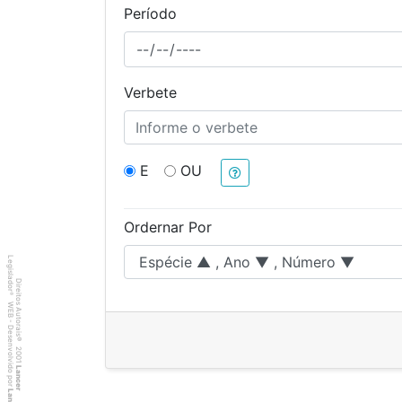
Período
Verbete
E
OU
Ordernar Por
Legislador
Direitos Autorais
®
WEB - Desenvolvido por
©
2001
Lancer
Lancer