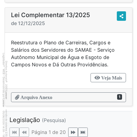
Lei Complementar 13/2025
de 12/12/2025
Reestrutura o Plano de Carreiras, Cargos e
Salários dos Servidores do SAMAE - Serviço
Legislador
Autônomo Municipal de Água e Esgoto de
Direitos Autorais
Campos Novos e Dá Outras Providências.
®
WEB - Desenvolvido por
Veja Mais
©
2001
Lancer
1
Arquivo Anexo
Lancer
versão do sistema 2.10.20
8
3
4
:3
9
0
5
/
0
6
/
2
0
2
6
Legislação
(Pesquisa)
1
Página 1 de 20
-
1