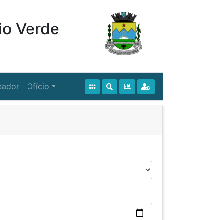
io Verde
eador
Ofício