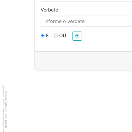
Verbete
E
OU
Legislador
Direitos Autorais
®
WEB - Desenvolvido por
©
2001
Lancer
Lancer