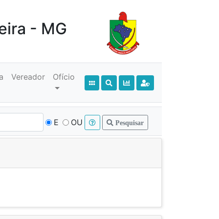
eira - MG
a
Vereador
Ofício
E
OU
Pesquisar