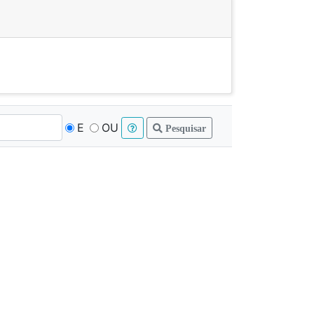
E
OU
Pesquisar