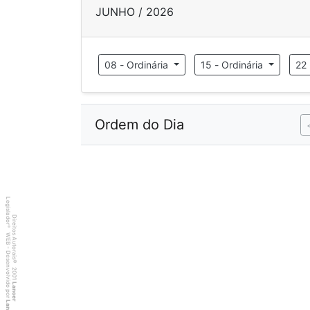
JUNHO / 2026
08 - Ordinária
15 - Ordinária
22 
Ordem do Dia
Legislador
Direitos Autorais
®
WEB - Desenvolvido por
©
2001
Lancer
Lancer