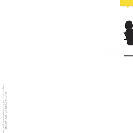
Legislador
Direitos Autorais
®
WEB - Desenvolvido por
©
2001
Lancer
Lancer