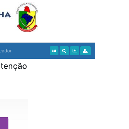
eador
utenção