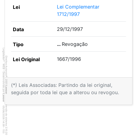
Lei Complementar
1712/1997
29/12/1997
…
Revogação
Legislador
Direitos Autorais
1667/1996
®
WEB - Desenvolvido por
©
2001
(*) Leis Associadas: Partindo da lei original,
Lancer
seguida por toda lei que a alterou ou revogou.
Lancer
versão do sistema 2.10.20
5
3
4
:3
9
0
5
/
0
6
/
2
0
2
6
1
-
1