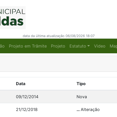
data da última atualização 06/08/2026 18:07
ção
Projeto em Trâmite
Projeto
Estatuto
Video
Ma
Data
Tipo
09/12/2014
Nova
21/12/2018
…
Alteração