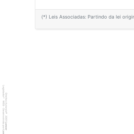
(*) Leis Associadas: Partindo da lei orig
Legislador
Direitos Autorais
®
WEB - Desenvolvido por
©
2001
Lancer
Lancer