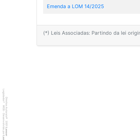
Emenda a LOM 14/2025
(*) Leis Associadas: Partindo da lei orig
Legislador
Direitos Autorais
®
WEB - Desenvolvido por
©
2001
Lancer
Lancer