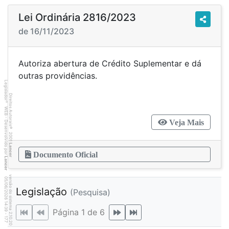
Lei Ordinária 2816/2023
de 16/11/2023
Autoriza abertura de Crédito Suplementar e dá
outras providências.
Legislador
Direitos Autorais
®
WEB - Desenvolvido por
Veja Mais
©
2001
Lancer
Documento Oficial
Lancer
versão do sistema 2.10.20
7
7
4
:3
9
0
5
/
0
6
/
2
0
2
6
Legislação
(Pesquisa)
1
Página 1 de 6
-
1