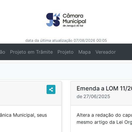
data da última atualização 07/08/2026 00:05
ção
Projeto em Trâmite
Projeto
Mapa
Vereador
Emenda a LOM 11/2
de 27/06/2025
ânica Municipal, seus
Altera a redação do capu
dispositivos.
mesmo artigo da Lei Or