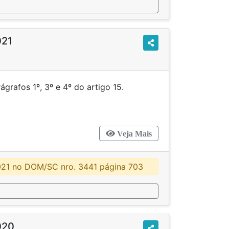
021
parágrafos 1º, 3º e 4º do artigo 15.
Veja Mais
021 no DOM/SC nro. 3441 página 703
020