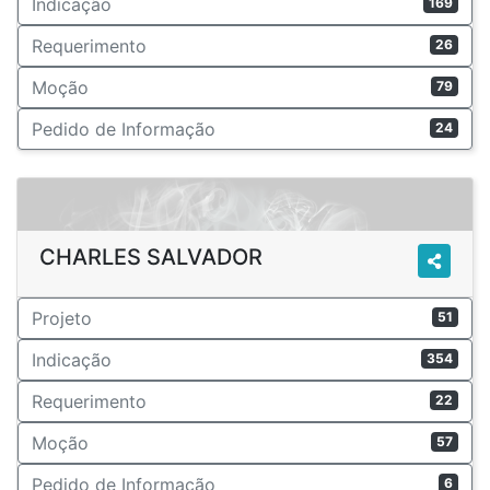
Indicação
169
Requerimento
26
Moção
79
Pedido de Informação
24
CHARLES SALVADOR
Projeto
51
Indicação
354
Requerimento
22
Moção
57
Pedido de Informação
6