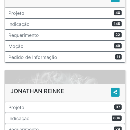
Projeto
40
Indicação
145
Requerimento
22
Moção
49
Pedido de Informação
11
JONATHAN REINKE
Projeto
37
Indicação
806
Requerimento
24