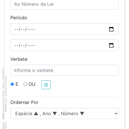
Período
Verbete
Legislador
Direitos Autorais
®
E
OU
WEB - Desenvolvido por
©
2001
Ordernar Por
Lancer
Lancer