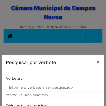
Câmara Municipal de Campos
Novos
data da última atualização 04/08/2026 22:03
×
Pesquisar por verbete
Verbete :
Informe 3 ou mais caracteres.
Objetos para pesquisa :