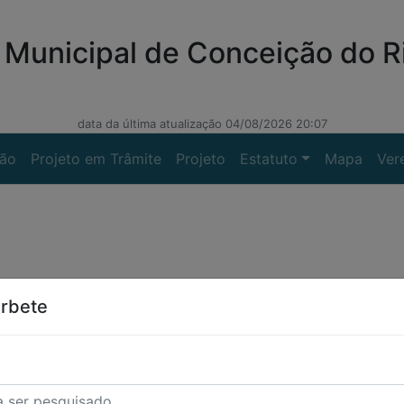
Municipal de Conceição do R
data da última atualização 04/08/2026 20:07
ção
Projeto em Trâmite
Projeto
Estatuto
Mapa
Ver
erbete