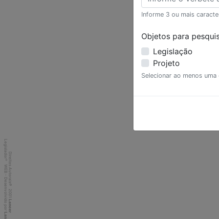
Informe 3 ou mais caracte
Objetos para pesquis
Legislação
Projeto
Selecionar ao menos uma
Legislador
Direitos Autorais
®
WEB - Desenvolvido por
©
2001
Lancer
Lancer