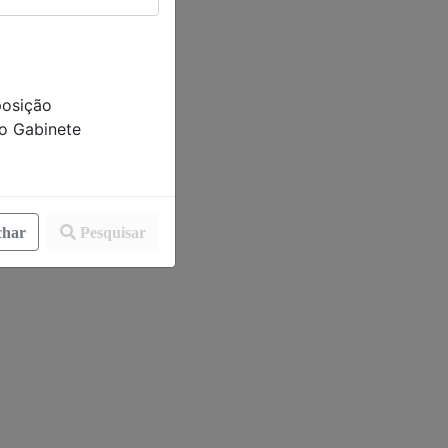
posição
io Gabinete
har
Pesquisar