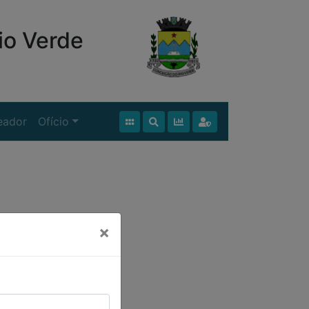
io Verde
eador
Ofício
×