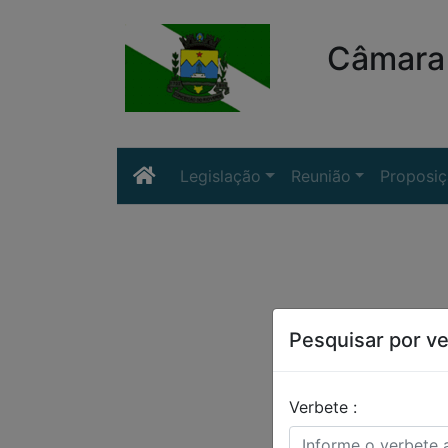
Câmara 
Legislação
Reunião
Proposi
Pesquisar por v
Verbete :