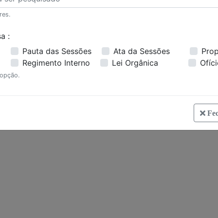
res.
a :
Pauta das Sessões
Ata da Sessões
Pro
Regimento Interno
Lei Orgânica
Ofíc
 opção.
Fec