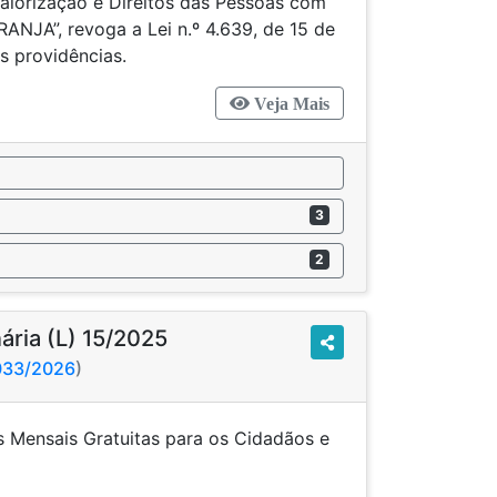
valorização e Direitos das Pessoas com
ANJA”, revoga a Lei n.º 4.639, de 15 de
s providências.
Veja Mais
3
2
nária (L) 15/2025
5033/2026
)
ras Mensais Gratuitas para os Cidadãos e
s Providências.