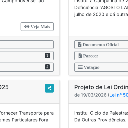
io Camponovense" ao
Institui a Campanha de 
AMO PICOLI".
Deficiência “AGOSTO LAR
julho de 2020 e dá outra
Veja Mais
Documento Oficial
3
Parecer
2
Votação
2025
Projeto de Lei Ordi
de 19/03/2026 (
Lei nº 
Fornecer Transporte para
Institui Ciclo de Palest
ames Particulares Fora
Dá Outra