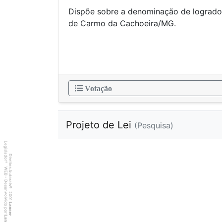
Dispõe sobre a denominação de logrado
de Carmo da Cac
Votação
Projeto de Lei
(Pesquisa)
Legislador
Direitos Autorais
®
WEB - Desenvolvido por
©
2001
Lancer
Lancer