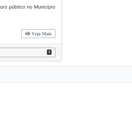
uro público no Município
hoeira/MG.
Veja Mais
1