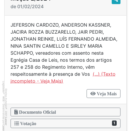
de 01/02/2024
JEFERSON CARDOZO, ANDERSON KASSNER,
JACIRA ROZZA BUZZARELLO, JAIR PEDRI,
JONATHAN REINKE, LUÍS FERNANDO ALMEIDA,
NINA SANTIN CAMELLO E SIRLEY MARIA
SCHAPPO, vereadores com assento nesta
Egrégia Casa de Leis, nos termos dos artigos
257 e 258 do Regimento Interno, vêm
respeitosamente à presença de Vos
(...)
Legislador
Direitos Autorais
Veja Mais
®
WEB - Desenvolvido por
©
Documento Oficial
2001
Lancer
1
Votação
Lancer