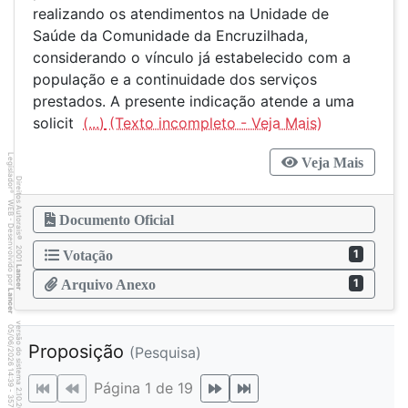
realizando os atendimentos na Unidade de
Saúde da Comunidade da Encruzilhada,
considerando o vínculo já estabelecido com a
população e a continuidade dos serviços
prestados. A presente indicação atende a uma
solicit
(...)
Legislador
Veja Mais
Direitos Autorais
®
WEB - Desenvolvido por
Documento Oficial
©
2001
1
Votação
Lancer
1
Arquivo Anexo
Lancer
versão do sistema 2.10.20
5
7
4
:3
9
0
5
/
0
6
/
2
0
2
6
Proposição
(Pesquisa)
1
Página 1 de 19
-
3