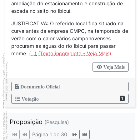
ampliação do estacionamento e construção de
escada no salto no Ibicuí.
JUSTIFICATIVA: O referido local fica situado na
curva antes da empresa CMPC, na temporada de
verão com o calor vários camponovenses
procuram as águas do rio Ibicuí para passar
mome
(...)
Legislador
Direitos Autorais
Veja Mais
®
WEB - Desenvolvido por
©
Documento Oficial
2001
Lancer
1
Votação
Lancer
versão do sistema 2.10.20
0
5
4
:3
9
0
5
/
0
6
/
2
0
2
6
Proposição
(Pesquisa)
1
Página 1 de 30
-
2