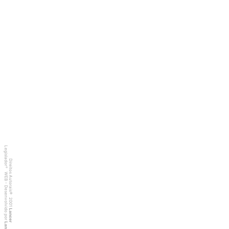
Legislador
Direitos Autorais
®
WEB - Desenvolvido por
©
2001
Lancer
Lancer