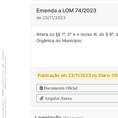
Emenda a LOM 74/2023
de 20/11/2023
Altera os §§ 1°, 3° e o inciso III, do § 8°,
Orgânica do M
Legislador
Direitos Autorais
®
WEB - Desenvolvido por
Publicação em 23/11/2023 no Diário Ofic
©
2001
Lancer
Documento Oficial
Lancer
Arquivo Anexo
versão do sistema 2.10.20
3
4
4
:3
9
0
5
/
0
6
/
2
0
2
6
1
Legislação