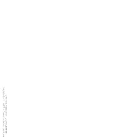
Legislador
Direitos Autorais
®
WEB - Desenvolvido por
©
2001
Lancer
Lancer