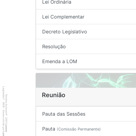
Lei Ordinária
Lei Complementar
Decreto Legislativo
Resolução
Emenda a LOM
Legislador
Reunião
Direitos Autorais
®
WEB - Desenvolvido por
Pauta das Sessões
©
2001
Lancer
Pauta
(Comissão Permanente)
Lancer