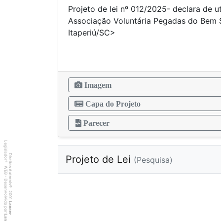
Projeto de lei nº 012/2025- declara de ut
Associação Voluntária Pegadas do Bem
Itaperiú/
Imagem
Capa do Projeto
Parecer
Legislador
Direitos Autorais
Projeto de Lei
(Pesquisa)
®
WEB - Desenvolvido por
©
2001
Lancer
Lancer