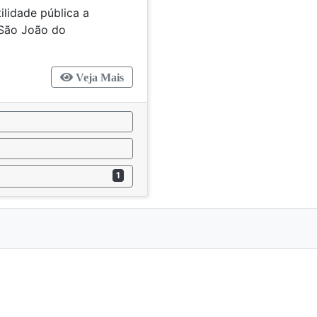
ilidade pública a
 São João do
SC>
Veja Mais
1