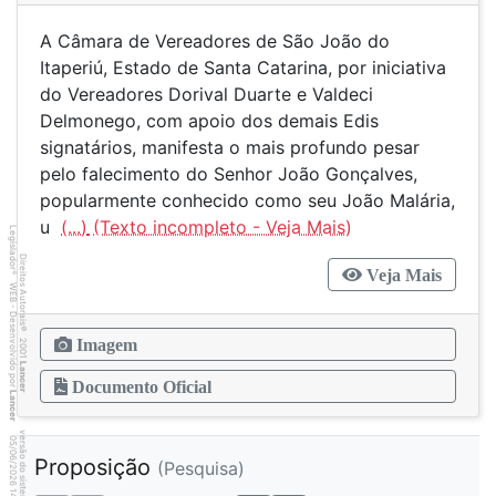
A Câmara de Vereadores de São João do
Itaperiú, Estado de Santa Catarina, por iniciativa
do Vereadores Dorival Duarte e Valdeci
Delmonego, com apoio dos demais Edis
signatários, manifesta o mais profundo pesar
pelo falecimento do Senhor João Gonçalves,
popularmente conhecido como seu João Malária,
u
(...)
Legislador
Direitos Autorais
Veja Mais
®
WEB - Desenvolvido por
©
2001
Imagem
Lancer
Documento Oficial
Lancer
versão do sistema 2.10.20
7
1
4
:3
9
0
5
/
0
6
/
2
0
2
6
Proposição
(Pesquisa)
1