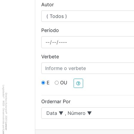
Autor
Período
Verbete
E
OU
Legislador
Direitos Autorais
®
Ordernar Por
WEB - Desenvolvido por
©
2001
Lancer
Lancer