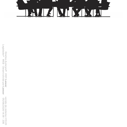
Legislador
Direitos Autorais
®
WEB - Desenvolvido por
©
2001
Lancer
Lancer
versão do sistema 2.10.20
0
6
4
:3
9
0
5
/
0
6
/
2
0
2
6
1
-
2