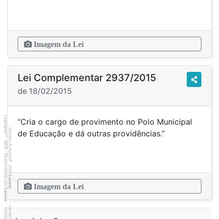
Imagem da Lei
Lei Complementar 2937/2015
de 18/02/2015
Legislador
“Cria o cargo de provimento no Polo Municipal
Direitos Autorais
de Educação e dá outras providências.”
®
WEB - Desenvolvido por
©
2001
Lancer
Imagem da Lei
Lancer
6
7
4
:3
9
0
5
/
0
6
/
2
0
2
6