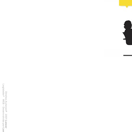
Legislador
Direitos Autorais
®
WEB - Desenvolvido por
©
2001
Lancer
Lancer