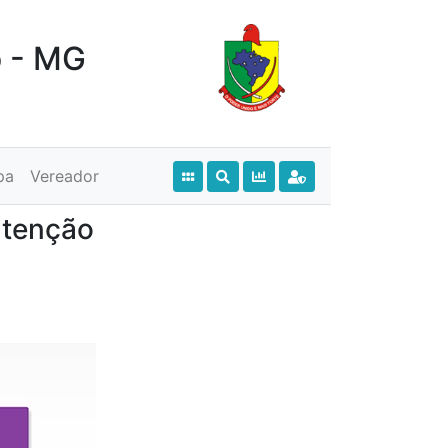
o - MG
pa
Vereador
utenção