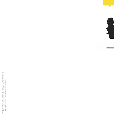
Legislador
Direitos Autorais
®
WEB - Desenvolvido por
©
2001
Lancer
Lancer