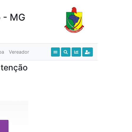
o - MG
pa
Vereador
utenção