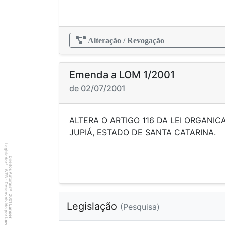
Alteração / Revogação
Emenda a LOM 1/2001
de 02/07/2001
ALTERA O ARTIGO 116 DA LEI ORGANIC
JUPIÁ, ESTADO DE SA
Legislador
Direitos Autorais
®
WEB - Desenvolvido por
©
2001
Legislação
(Pesquisa)
Lancer
Lancer