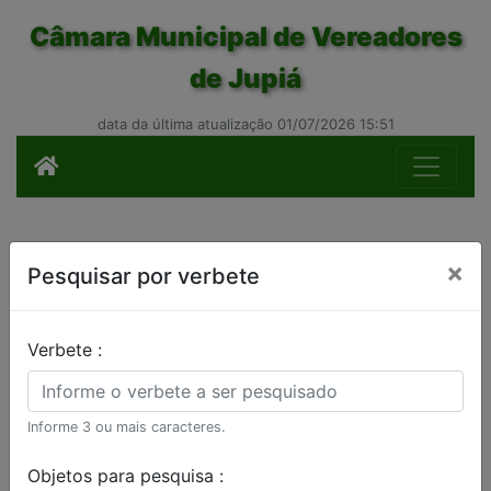
Câmara Municipal de Vereadores
de Jupiá
data da última atualização 01/07/2026 15:51
×
Pesquisar por verbete
Verbete :
Informe 3 ou mais caracteres.
Objetos para pesquisa :