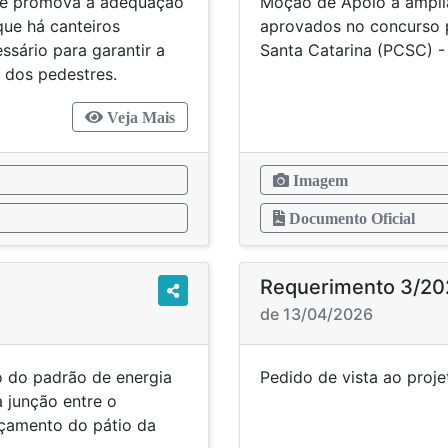
que promova a adequação
Moção de Apoio à ampli
que há canteiros
aprovados no concurso p
ssário para garantir a
Santa Catarina (PCSC) - 
a dos pedestres.
Veja Mais
Imagem
Documento Oficial
Requerimento 3/20
de 13/04/2026
to do padrão de energia
Pedido de vista ao 
 junção entre o
lçamento do pátio da