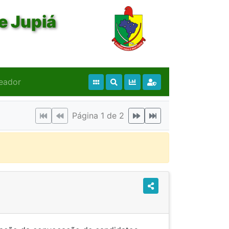
e Jupiá
eador
Página 1 de 2