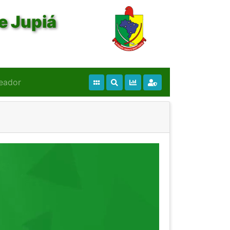
e Jupiá
eador