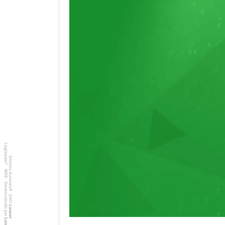
Legislador
Direitos Autorais
®
WEB - Desenvolvido por
©
2001
Lancer
Lancer