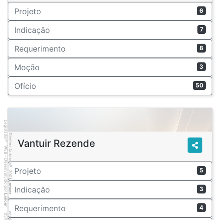
Projeto
6
Indicação
7
Requerimento
8
Moção
3
Ofício
50
Legislador
Direitos Autorais
Vantuir Rezende
®
WEB - Desenvolvido por
©
Projeto
5
2001
Lancer
Indicação
3
Lancer
Requerimento
4