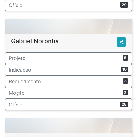
Ofício
29
Gabriel Noronha
Projeto
5
Indicação
10
Requerimento
3
Moção
2
Ofício
28