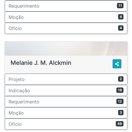
Requerimento
11
Moção
4
Ofício
4
Melanie J. M. Alckmin
Projeto
2
Indicação
18
Requerimento
12
Moção
3
Ofício
49