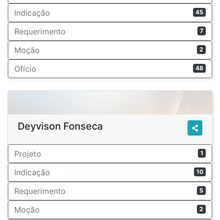
Indicação
45
Requerimento
7
Moção
2
Ofício
48
Deyvison Fonseca
Projeto
1
Indicação
10
Requerimento
5
Moção
2