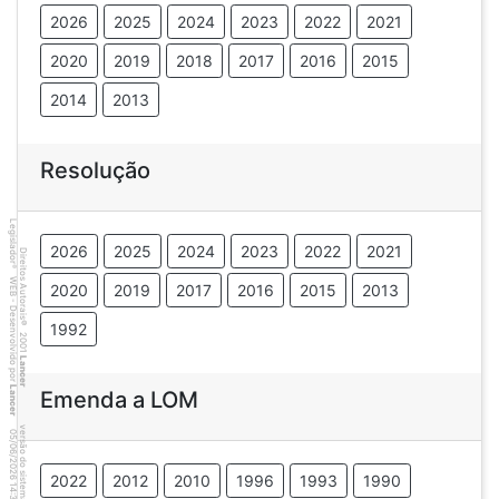
2026
2025
2024
2023
2022
2021
2020
2019
2018
2017
2016
2015
2014
2013
Resolução
Legislador
2026
2025
2024
2023
2022
2021
Direitos Autorais
®
WEB - Desenvolvido por
2020
2019
2017
2016
2015
2013
©
1992
2001
Lancer
Lancer
Emenda a LOM
versão do sistema 2.10.20
4
4
4
:3
9
0
5
/
0
6
/
2
0
2
6
2022
2012
2010
1996
1993
1990
1